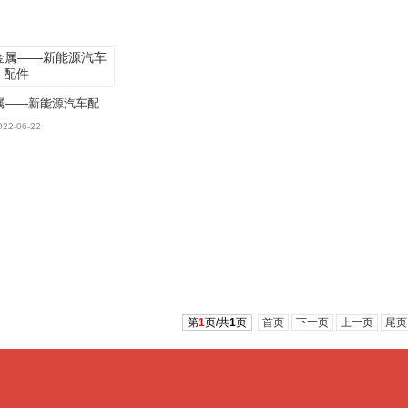
属——新能源汽车配
件
022-06-22
第
1
页/共
1
页
首页
下一页
上一页
尾