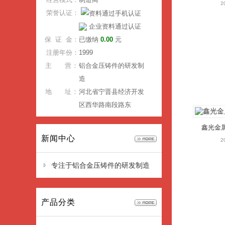
2
荣誉认证：
企业资料通过认证
保 证 金：
已缴纳
0.00
元
注册年份：
1999
主 营：
铝合金压铸件的研发制
造
地 址：
河北省宁晋县经济开发
区西华路南段路东
鑫光金
新闻中心
2
专注于铝合金压铸件的研发制造
——邢台鑫光金属有限公司
产品分类