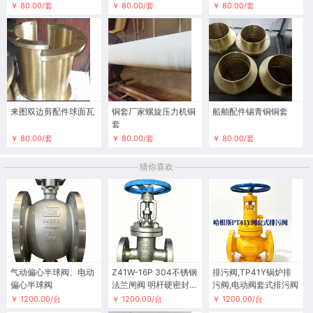
￥ 80.00/套
￥ 80.00/套
￥ 80.00/套
来图双边剪配件球面瓦
铜套厂家螺旋压力机铜
船舶配件锡青铜铜套
套
￥ 80.00/套
￥ 80.00/套
￥ 80.00/套
猜你喜欢
气动偏心半球阀、电动
Z41W-16P 304不锈钢
排污阀,TP41Y锅炉排
偏心半球阀
法兰闸阀 明杆硬密封耐
污阀,电动阀套式排污阀
腐蚀
￥ 1200.00/台
￥ 1200.00/台
￥ 1200.00/台