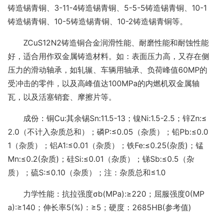
铸造锡青铜、
3-11-4铸造锡青铜、5-5-5铸造锡青铜、10-1
铸造锡青铜、10-5铸造锡青铜、10-2铸造锡青铜等。
ZCuS12N2铸造铜合金润滑性能、耐磨性能和耐蚀性能
好，适合用作双金属铸造材料。如：表面压力高，又存在侧
压力的滑动轴承，如轧辗、车辆用轴承、负荷峰值60MP的
受冲击的零件，以及高峰值达100MPa的内燃机双金属轴
瓦，以及活塞销套、摩擦片等。
成份：铜
C
u:其余锡Sn:11.5-13；
镍
Ni:1.5
-2.5；
锌
Zn:≤
2.0（不计入杂质总和）
；
磷
P:≤0.05（杂质）
；
铅
Pb:≤0.0
1（杂质）
；
铝
A1:≤0.01（杂质）
；
铁
Fe:≤0.25(杂质)
；
锰
Mn:≤0.2(杂质)
；
硅
Si:≤0.01（杂质）
；
锑
Sb:≤0.5（杂
质）
；
硫
S:≤0.10（杂质）
；
注：杂质总和
≤1.0
力学性能：抗拉强度
σb(MPa):≥220
；
屈服强度
0(MP
a):≥140
；
伸长率
5(%)：≥5
；
硬度：
2685HB(参考值)