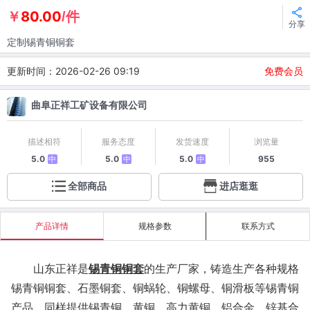
80.00
￥
/件
分享
定制锡青铜铜套
更新时间：2026-02-26 09:19
免费会员
曲阜正祥工矿设备有限公司
描述相符
服务态度
发货速度
浏览量
5.0
5.0
5.0
955
中
中
中
全部商品
进店逛逛
产品详情
规格参数
联系方式
山东正祥是
锡青铜
铜套
的生产厂家，铸造生产各种规格
锡青铜铜套、石墨铜套、铜蜗轮、铜螺母、铜滑板等锡青铜
产品，同样提供锡青铜、黄铜、高力黄铜、铝合金、锌基合