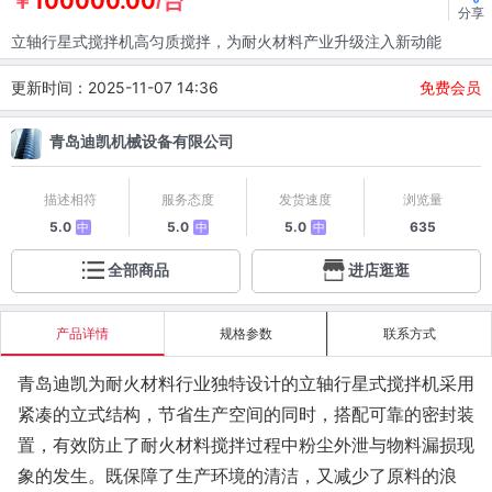
100000.00
￥
/台
分享
立轴行星式搅拌机高匀质搅拌，为耐火材料产业升级注入新动能
更新时间：2025-11-07 14:36
免费会员
青岛迪凯机械设备有限公司
描述相符
服务态度
发货速度
浏览量
5.0
5.0
5.0
635
中
中
中
全部商品
进店逛逛
产品详情
规格参数
联系方式
青岛迪凯为耐火材料行业独特设计的立轴行星式搅拌机采用
紧凑的立式结构，节省生产空间的同时，搭配可靠的密封装
置，有效防止了耐火材料搅拌过程中粉尘外泄与物料漏损现
象的发生。既保障了生产环境的清洁，又减少了原料的浪