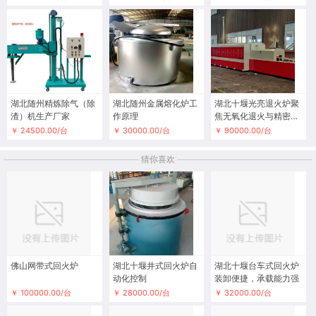
湖北随州精炼除气（除
湖北随州金属熔化炉工
湖北十堰光亮退火炉聚
渣）机生产厂家
作原理
焦无氧化退火与精密性
能调控
￥ 24500.00/台
￥ 30000.00/台
￥ 90000.00/台
猜你喜欢
佛山网带式回火炉
湖北十堰井式回火炉自
湖北十堰台车式回火炉
动化控制
装卸便捷，承载能力强
￥ 100000.00/台
￥ 28000.00/台
￥ 32000.00/台