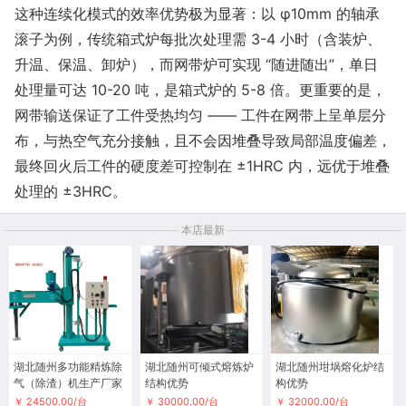
这种连续化模式的效率优势极为显著：以 φ10mm 的轴承
滚子为例，传统箱式炉每批次处理需 3-4 小时（含装炉、
升温、保温、卸炉），而网带炉可实现 “随进随出”，单日
处理量可达 10-20 吨，是箱式炉的 5-8 倍。更重要的是，
网带输送保证了工件受热均匀 —— 工件在网带上呈单层分
布，与热空气充分接触，且不会因堆叠导致局部温度偏差，
最终回火后工件的硬度差可控制在 ±1HRC 内，远优于堆叠
处理的 ±3HRC。
本店最新
湖北随州多功能精炼除
湖北随州可倾式熔炼炉
湖北随州坩埚熔化炉结
气（除渣）机生产厂家
结构优势
构优势
￥ 24500.00/台
￥ 30000.00/台
￥ 32000.00/台