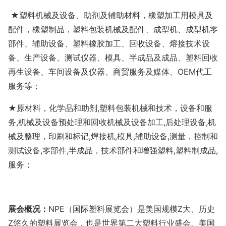
★塑料机械及设备、助剂及辅助材料，橡塑加工用模具及
配件，橡塑制品，塑料包装机械及配件、成型机、成型机零
部件、辅助设备、塑料橡胶加工、回收设备、熔接技术设
备、生产设备、测试仪器、模具、半成品及成品、塑料回收
再生设备、车间设备及仪器、商贸服务及媒体、
OEM
代工
服务等；
★原材料，化学品和助剂
,
塑料包装机械和技术，设备和服
务
,
机械及设备预处理和回收机械及设备加工
,
后处理设备
,
机
械及整理，印刷和标记
,
焊接机
,
模具
,
辅助设备
,
测量，控制和
测试设备
,
零部件
,
半成品，技术部件和增强塑料
,
塑料制成品
,
服务；
展会概况：
NPE
（国际塑料展览会）是美国规模
Z
大、历史
Z
悠久的塑料展览会，也是世界第二大塑料行业盛会。美国