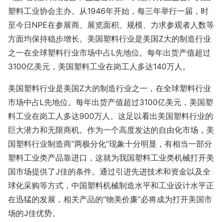
塑料工业协会主办。从
1946
年开始，每三年举行一届，时
至今日
NPE
在参展商、展览面积、规模、力求参观者人数等
方面均保持稳步增长。美国塑料行业是美国
Z
大的制造行业
之一在全球塑料行业市场中占
L
先地位。每年出货产值超过
3100
亿美元，美国塑料工业在岗工人多达
140
万人。
美国塑料行业是美国
Z
大的制造行业之一，在全球塑料行业
市场中占
L
先地位。每年出货产值超过
3100
亿美元，美国塑
料工业在岗工人多达
900
万人。这足以看出美国塑料行业的
巨大潜力和无限商机。作为一个高度发达的自由化市场，美
国塑料行业制造商“两极分化”现象十分明显，有相当一部分
塑料工业类产品靠进口，这就为我国塑料工业类机械打开美
国市场提供了
J
佳
的条件。通过引进先进技术和资金以及全
球化采购等方式，中国塑料机械制造水平和工业设计水平正
在迅猛的发展，相关产品的
“物美价廉”必将成为打开美国市
场的
J
佳优势。