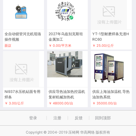
全自动锁管河北机现场
2027年乌兹别克斯坦
YT-1型耐磨焊条无渣H
操作视频
金属加工
RC60
面议
￥ 0.00/平方米
￥ 25.00/公斤
Ni937水压机砧面专用
供应导热油加热控温机
供应上海油加温机 导热
焊条
复材机械加热机
油加热系统
￥ 3.00/公斤
￥ 48000.00/台
￥ 35000.00/台
登录
注册
反馈
回到顶部
Copyright © 2004-2019 压铸网 华高网络 版权所有