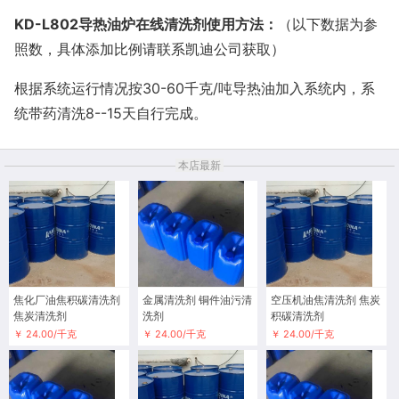
KD-L802
导热油炉在线清洗剂使用方法：
（以下数据为参
照数，具体添加比例请联系凯迪公司获取）
根据系统运行情况按
30-60
千克
/
吨导热油加入系统内，系
统带药清洗
8
--
15
天自行完成。
本店最新
焦化厂油焦积碳清洗剂
金属清洗剂 铜件油污清
空压机油焦清洗剂 焦炭
焦炭清洗剂
洗剂
积碳清洗剂
￥ 24.00/千克
￥ 24.00/千克
￥ 24.00/千克