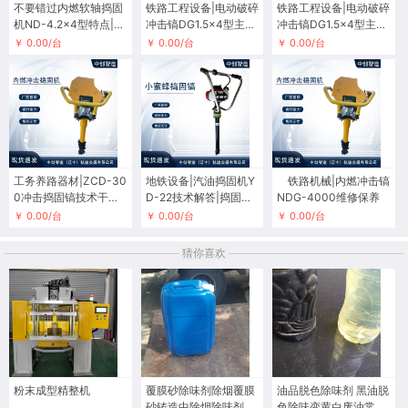
不要错过内燃软轴捣固
铁路工程设备|电动破碎
铁路工程设备|电动破碎
机ND-4.2×4型特点|捣
冲击镐DG1.5×4型主要
冲击镐DG1.5×4型主要
固镐
特点你知道么
特点你知道么
￥ 0.00/台
￥ 0.00/台
￥ 0.00/台
工务养路器材|ZCD-30
地铁设备|汽油捣固机Y
铁路机械|内燃冲击镐
0冲击捣固镐技术干货|
D-22技术解答|捣固镐|
NDG-4000维修保养
功能
价格
￥ 0.00/台
￥ 0.00/台
￥ 0.00/台
猜你喜欢
粉末成型精整机
覆膜砂除味剂除烟覆膜
油品脱色除味剂 黑油脱
砂铸造中除烟除味剂去
色除味变黄白废油常温