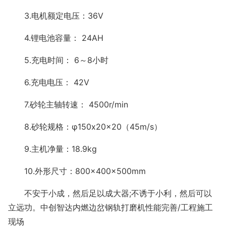
3.电机额定电压：36V
4.锂电池容量： 24AH
5.充电时间： 6～8小时
6.充电电压： 42V
7.砂轮主轴转速： 4500r/min
8.砂轮规格：φ150
x20x20（45m/s）
9.主机净量：18.9kg
10.外形尺寸：800×400×500mm
不安于小成，然后足以成大器;不诱于小利，然后可以
立远功。中创智达内燃边岔钢轨打磨机性能完善/工程施工
现场