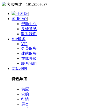
客服热线：
19128667687
手机版
|
客服中心
|
帮助中心
反馈意见
联系我们
VIP服务
|
VIP
会员服务
建站服务
在线升级
联系我们
网站地图
特色频道
供应
|
求购
|
行情
|
展会
|