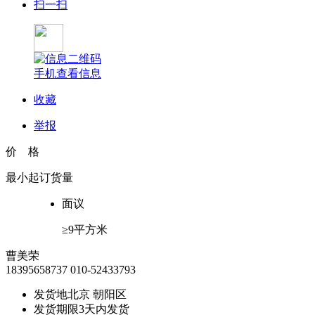
扫一扫
手机查看信息
收藏
举报
价 格
最小起订货量
面议
≥9平方米
曹美荣
18395658737
010-52433793
发货地
北京 朝阳区
发货期限
3天内发货