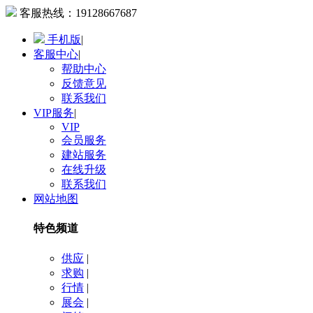
客服热线：
19128667687
手机版
|
客服中心
|
帮助中心
反馈意见
联系我们
VIP服务
|
VIP
会员服务
建站服务
在线升级
联系我们
网站地图
特色频道
供应
|
求购
|
行情
|
展会
|