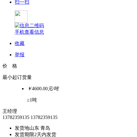
扫一扫
手机查看信息
收藏
举报
价 格
最小起订货量
￥
4600.00
元/吨
≥1吨
王经理
13782359135
13782359135
发货地
山东 青岛
发货期限
2天内发货