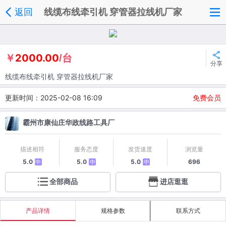
返回
线缆布线牵引机 穿管器拉线机厂家
2000.00
￥
/台
分享
线缆布线牵引机 穿管器拉线机厂家
更新时间：2025-02-08 16:09
免费会员
霸州市康仙庄华政线路工具厂
描述相符
服务态度
发货速度
浏览量
5.0
5.0
5.0
696
中
中
中
全部商品
进店逛逛
产品详情
规格参数
联系方式