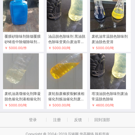
覆膜砂除味剂除烟覆膜
油品脱色除味剂 黑油脱
废机油常温脱色除味剂
砂铸造中除烟除味剂去
色除味变黄白废油常温
废油脱色变清
味剂
脱色变清
￥ 5000.00/件
￥ 5000.00/吨
￥ 5000.00/吨
废机油蒸馏催化剂降凝
废轮胎废橡胶裂解液相
塔顶油脱色除味剂废油
脱色催化剂液相催化剂
催化剂炼油催化剂废轮
常温脱色除味
胎炼油催化剂
￥ 5000.00/吨
￥ 5000.00/吨
￥ 4600.00/吨
登录
注册
反馈
回到顶部
Copyright © 2004-2019 压铸网 华高网络 版权所有