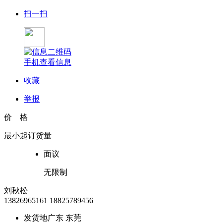
扫一扫
手机查看信息
收藏
举报
价 格
最小起订货量
面议
无限制
刘秋松
13826965161
18825789456
发货地
广东 东莞