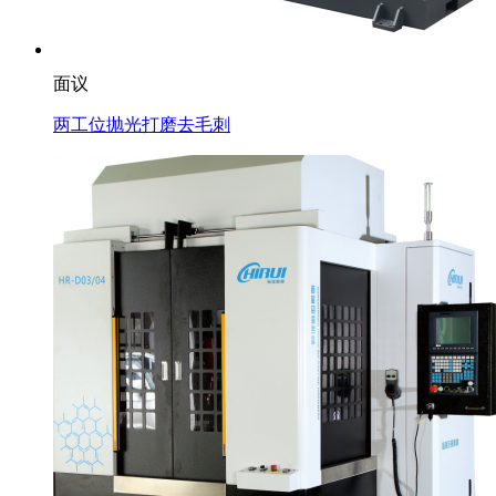
面议
两工位抛光打磨去毛刺