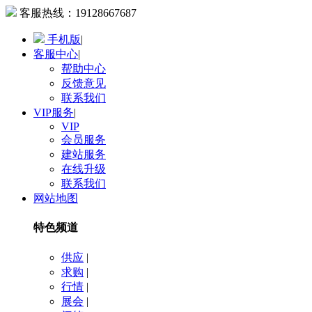
客服热线：
19128667687
手机版
|
客服中心
|
帮助中心
反馈意见
联系我们
VIP服务
|
VIP
会员服务
建站服务
在线升级
联系我们
网站地图
特色频道
供应
|
求购
|
行情
|
展会
|