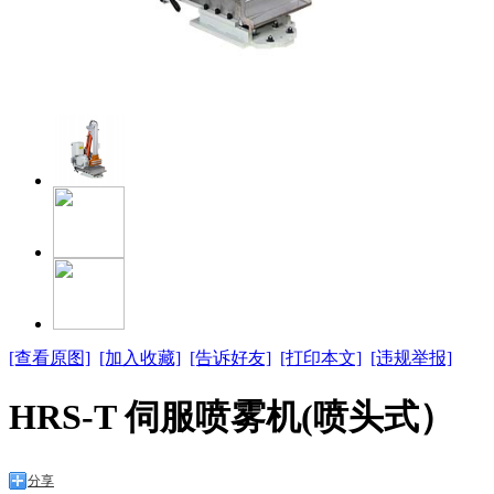
[查看原图]
[加入收藏]
[告诉好友]
[打印本文]
[违规举报]
HRS-T 伺服喷雾机(喷头式）
分享