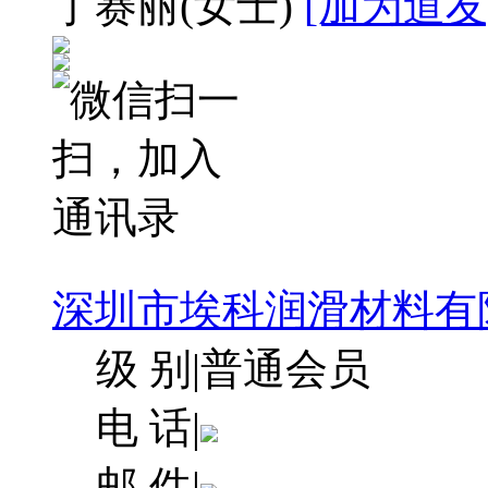
丁赛丽
(女士)
[加为道友
深圳市埃科润滑材料有
级 别
|
普通会员
电 话
|
邮 件
|