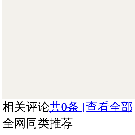
压铸网© xiaohei
相关评论
共
0
条 [查看全部
全网同类推荐