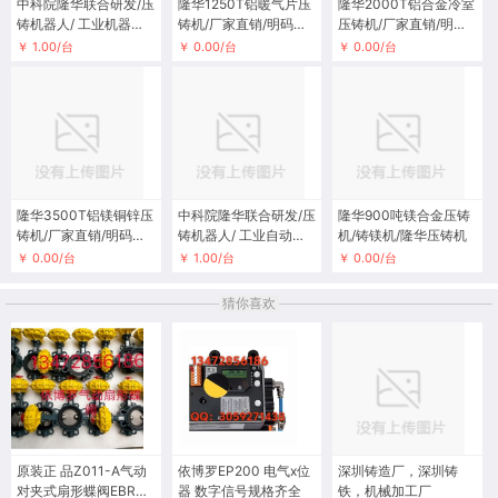
中科院隆华联合研发/压
隆华1250T铝暖气片压
隆华2000T铝合金冷室
铸机器人/ 工业机器人/
铸机/厂家直销/明码标
压铸机/厂家直销/明码
六轴机械臂
价
标价
￥ 1.00/台
￥ 0.00/台
￥ 0.00/台
隆华3500T铝镁铜锌压
中科院隆华联合研发/压
隆华900吨镁合金压铸
铸机/厂家直销/明码标
铸机器人/ 工业自动化/
机/铸镁机/隆华压铸机
价
六轴机械臂
￥ 0.00/台
￥ 1.00/台
￥ 0.00/台
猜你喜欢
原装正 品Z011-A气动
依博罗EP200 电气x位
深圳铸造厂，深圳铸
对夹式扇形蝶阀EBRO
器 数字信号规格齐全
铁，机械加工厂