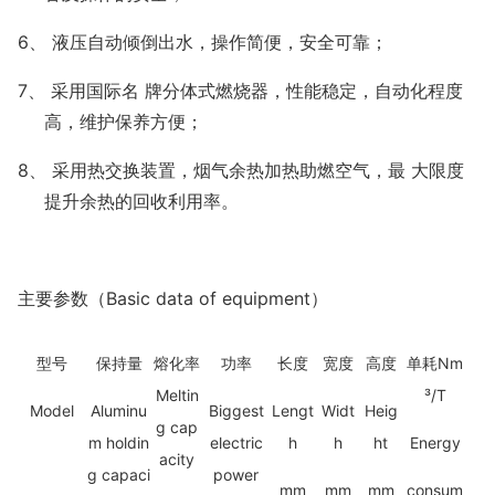
6、 液压自动倾倒出水，操作简便，安全可靠；
7、 采用国际名 牌分体式燃烧器，性能稳定，自动化程度
高，维护保养方便；
8、 采用热交换装置，烟气余热加热助燃空气，最 大限度
提升余热的回收利用率。
主要参数（
Basic data of equipment）
熔化率
Nm
型号
保持量
功率
长度
宽度
高度
单耗
Meltin
³
/T
Model
Aluminu
Biggest
Lengt
Widt
Heig
g cap
m holdin
electric
h
h
ht
Energy
acity
g capaci
power
mm
mm
mm
consum