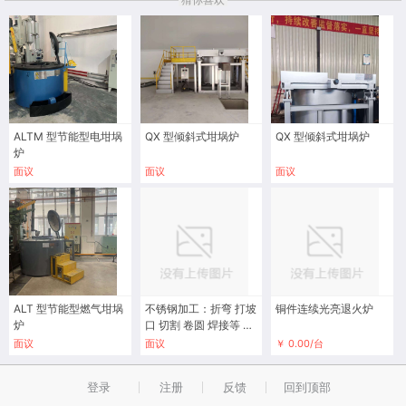
ALTM 型节能型电坩埚
QX 型倾斜式坩埚炉
QX 型倾斜式坩埚炉
炉
面议
面议
面议
ALT 型节能型燃气坩埚
不锈钢加工：折弯 打坡
铜件连续光亮退火炉
炉
口 切割 卷圆 焊接等 也
可定制炉胆
面议
面议
￥ 0.00/台
登录
注册
反馈
回到顶部