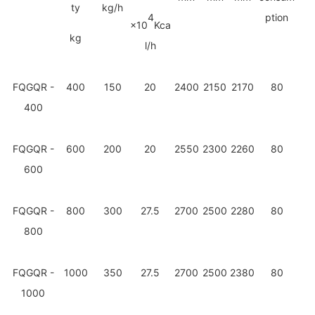
ty
kg/h
4
ption
×
10
Kca
kg
l/h
F
QGQR -
400
150
20
2400
2150
2170
8
0
400
F
QGQR -
600
200
20
2550
2300
2260
80
600
F
QGQR -
800
300
27.5
2700
2500
2280
80
800
F
QGQR -
1000
350
27.5
2700
2500
2380
80
1000