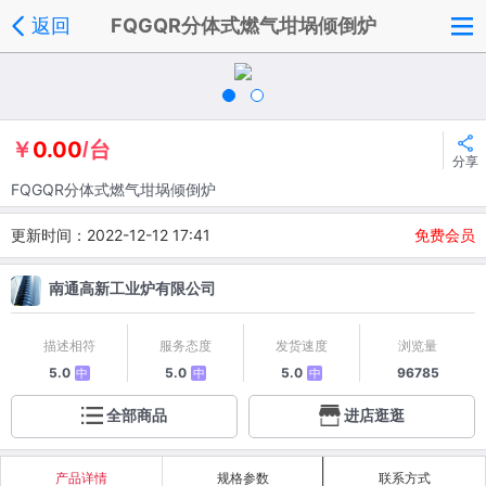
返回
FQGQR分体式燃气坩埚倾倒炉
0.00
￥
/台
分享
FQGQR分体式燃气坩埚倾倒炉
更新时间：2022-12-12 17:41
免费会员
南通高新工业炉有限公司
描述相符
服务态度
发货速度
浏览量
5.0
5.0
5.0
96785
中
中
中
全部商品
进店逛逛
产品详情
规格参数
联系方式