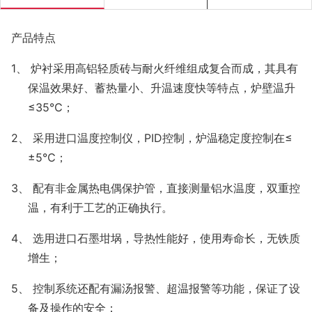
产品特点
1、
炉衬采用高铝轻质砖与耐火纤维组成复合而成，其具有
保温效果好、蓄热量小、升温速度快等特点，炉壁温升
≤
3
5
℃；
2、
采用进口温度控制仪，
PID
控制，炉温稳定度控制
在
≤
±
5
℃；
3、 配有非金属热电偶保护管，直接测量铝水温度，双重控
温，有利于工艺的正确执行。
4、 选用进口石墨坩埚，导热性能好，使用寿命长，无铁质
增生；
5、 控制系统还配有漏汤报警、超温报警等功能，保证了设
备及操作的安全；