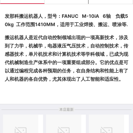
180000.00
￥
/套
分享
西安机器人售后维修服务
更新时间：2024-05-31 16:12
免费会员
北京鹏博天成自动化设备有限公司
描述相符
服务态度
发货速度
浏览量
5.0
5.0
5.0
2073
中
中
中
全部商品
进店逛逛
产品详情
规格参数
联系方式
发那科搬运机器人，型号：FANUC M-10iA 6轴 负载5
0kg 工作范围1410MM，适用于工业焊接、搬运、喷涂等.