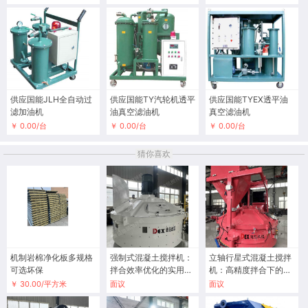
供应国能JLH全自动过
供应国能TY汽轮机透平
供应国能TYEX透平油
滤加油机
油真空滤油机
真空滤油机
￥ 0.00/台
￥ 0.00/台
￥ 0.00/台
猜你喜欢
机制岩棉净化板多规格
强制式混凝土搅拌机：
立轴行星式混凝土搅拌
可选坏保
拌合效率优化的实用路
机：高精度拌合下的效
径
率平衡
￥ 30.00/平方米
面议
面议