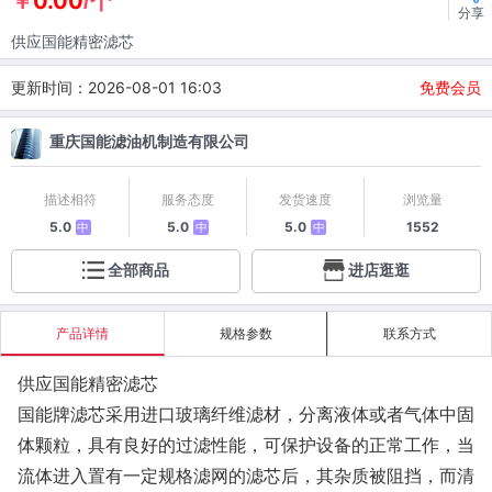
0.00
￥
/个
分享
供应国能精密滤芯
更新时间：2026-08-01 16:03
免费会员
重庆国能滤油机制造有限公司
描述相符
服务态度
发货速度
浏览量
5.0
5.0
5.0
1552
中
中
中
全部商品
进店逛逛
产品详情
规格参数
联系方式
供应国能精密滤芯
国能牌滤芯采用进口玻璃纤维滤材，分离液体或者气体中固
体颗粒，具有良好的过滤性能，可保护设备的正常工作，当
流体进入置有一定规格滤网的滤芯后，其杂质被阻挡，而清