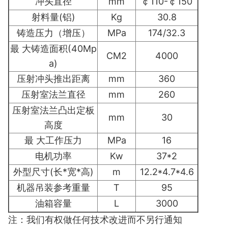
冲头直径
mm
￠110-￠150
射料量(铝)
Kg
30.8
铸造压力（增压）
MPa
174/32.3
最 大铸造面积(40Mp
CM2
4000
a)
压射冲头推出距离
mm
360
压射室法兰直径
mm
260
压射室法兰凸出定板
mm
30
高度
最 大工作压力
MPa
16
电机功率
Kw
37*2
外型尺寸(长*宽*高)
m
12.2*4.7*4.6
机器吊装参考重量
T
95
油箱容量
L
3000
注：我们有权做任何技术改进而不另行通知