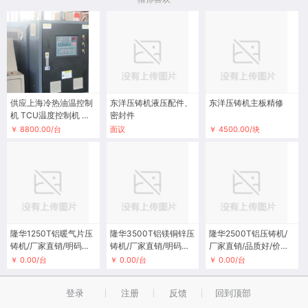
供应上海冷热油温控制
东洋压铸机液压配件、
东洋压铸机主板精修
机 TCU温度控制机 油
密封件
加热器
￥ 8800.00/台
面议
￥ 4500.00/块
隆华1250T铝暖气片压
隆华3500T铝镁铜锌压
隆华2500T铝压铸机/
铸机/厂家直销/明码标
铸机/厂家直销/明码标
厂家直销/品质好/价格
价
价
低
￥ 0.00/台
￥ 0.00/台
￥ 0.00/台
登录
注册
反馈
回到顶部