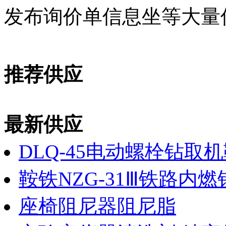
发布询价单信息坐等大量
推荐供应
最新供应
DLQ-45电动螺栓钻取
鞍铁NZG-31Ⅲ铁路内
座椅阻尼器阻尼脂