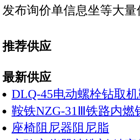
发布询价单信息坐等大量
推荐供应
最新供应
DLQ-45电动螺栓钻取
鞍铁NZG-31Ⅲ铁路内
座椅阻尼器阻尼脂