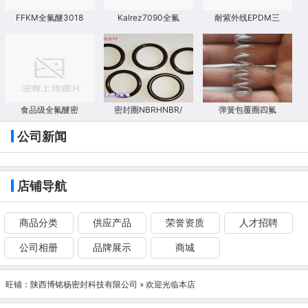
FFKM全氟醚3018
Kalrez7090全氟
耐紫外线EPDM三
食品级全氟醚密
密封圈NBRHNBR/
弹簧包覆圈四氟
公司新闻
店铺导航
商品分类
供应产品
荣誉资质
人才招聘
公司相册
品牌展示
商城
旺铺：
陕西博铭杨密封科技有限公司
» 欢迎光临本店