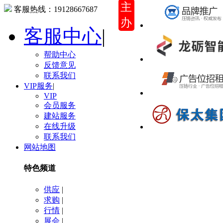
主
客服热线：
19128667687
办
客服中心
|
帮助中心
反馈意见
联系我们
VIP服务
|
VIP
会员服务
建站服务
在线升级
联系我们
网站地图
特色频道
供应
|
求购
|
行情
|
展会
|